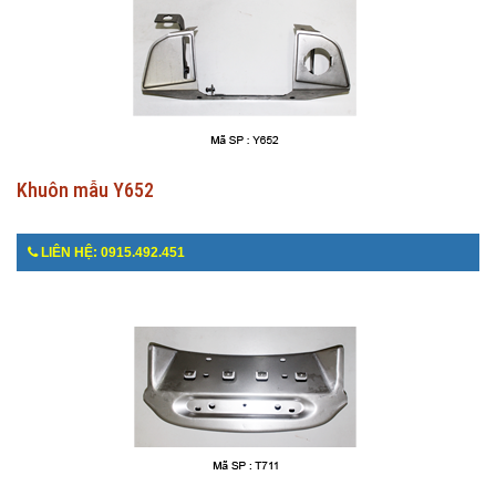
Khuôn mẫu Y652
LIÊN HỆ: 0915.492.451