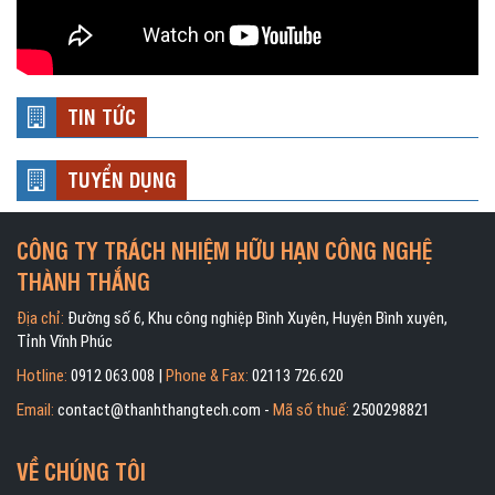
TIN TỨC
TUYỂN DỤNG
CÔNG TY TRÁCH NHIỆM HỮU HẠN CÔNG NGHỆ
THÀNH THẮNG
Địa chỉ:
Đường số 6, Khu công nghiệp Bình Xuyên, Huyện Bình xuyên,
Tỉnh Vĩnh Phúc
Hotline:
0912 063.008 |
Phone & Fax:
02113 726.620
Email:
contact@thanhthangtech.com -
Mã số thuế:
2500298821
VỀ CHÚNG TÔI