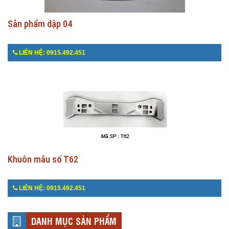
Sản phẩm dập 04
LIÊN HỆ: 0915.492.451
Khuôn mẫu số T62
LIÊN HỆ: 0915.492.451
DANH MỤC SẢN PHẨM