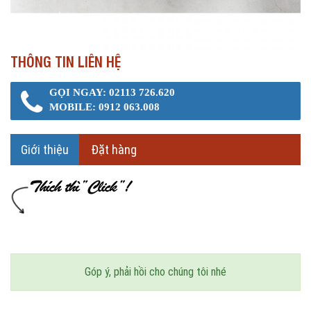
THÔNG TIN LIÊN HỆ
GỌI NGAY: 02113 726.620
MOBILE: 0912 063.008
Giới thiệu
Đặt hàng
Góp ý, phải hồi cho chúng tôi nhé