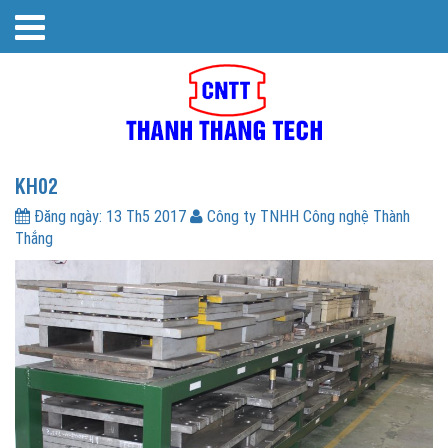
KH02
Đăng ngày:
13 Th5 2017
Công ty TNHH Công nghệ Thành
Thắng