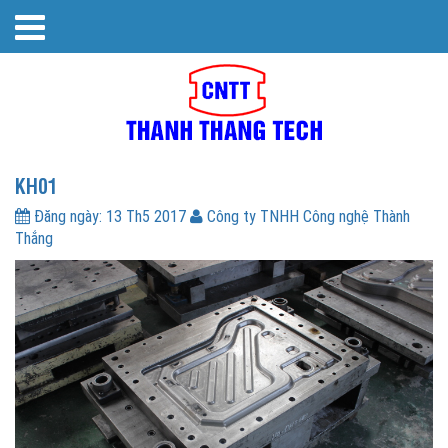
KH01
Đăng ngày:
13 Th5 2017
Công ty TNHH Công nghệ Thành
Thắng