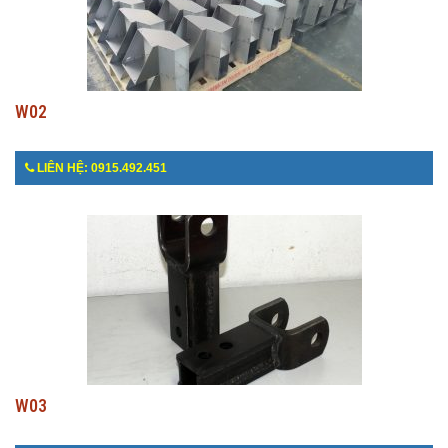
W02
LIÊN HỆ: 0915.492.451
W03